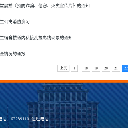
堂展播《预防诈骗、偷窃、火灾宣传片》的通知
生公寓消防演习
生宿舍楼道内私接乱拉电线现象的通知
查情况的通报
...
上页
1
18
19
20
21
22
：62289110 值班电话：